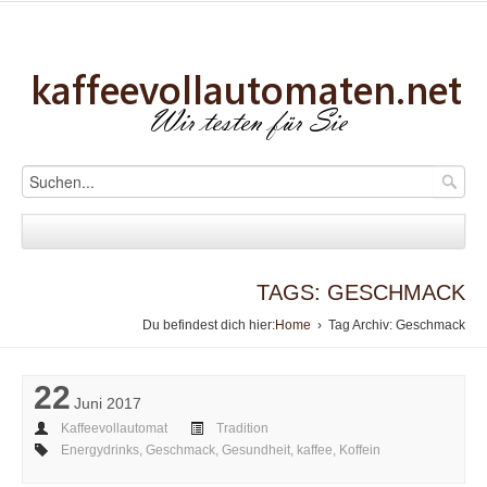
TAGS: GESCHMACK
Du befindest dich hier:
Home
› Tag Archiv: Geschmack
22
Juni 2017
Kaffeevollautomat
Tradition
Energydrinks
,
Geschmack
,
Gesundheit
,
kaffee
,
Koffein