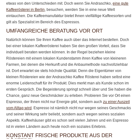
etwas von den Unterschieden mit. Doch wenn Sie Andraschko,
eine gute
Kaffeerösterei in Berlin
, besuchen, werden Sie in eine neue Welt
eintauchen. Die Kaffeemanufaktur bietet Ihnen vielfältige Kaffeesorten und
gilt als Spezialist im Bereich des Espressos.
UMFANGREICHE BERATUNG VOR ORT
Natürlich können Sie Ihren Kaffee auch über das Internet bestellen. Doch
bei einer lokalen Kaffeerösterei haben Sie den großen Vorteil, dass Sie
individuell beraten werden können. In der Regel beziehen kleine
Röstereien mit einem lokalen Kundenstamm ihren Kaffee von kleineren
Farmen, bei denen die Herkunft und die Anbaumethode nachvollziehbar
ist. Dort erwartet sie stets höchste Qualität. Denn die Eigentümer von
kleinen Röstereien wie der Andraschko Kaffee Rösterei haben selbst eine
enorme Leidenschaft für ihr Produkt. Dies merkt man als Kunde schon im
ersten Gespräch. Die Begeisterung springt schnell über und Sie haben die
Chance, ganz neue Geschmäcker zu erleben. Probieren Sie vor Ort einen
Espresso, der Ihnen nicht nur Energie gibt, sondern auch
zu einer Auszeit
vom Alltag wird
. Espresso ist nämlich nicht nur wegen seines Geschmacks
und seiner Wirkung sehr beliebt, sondern auch wegen seines sozialen
Aspekts. Kaffeehäuser gibt es schon seit vielen Jahren und ein Espresso
ist in vielen Ländern auch heute noch ein soziales Erlebnis.
KONSTANT FRISCHE PRODUKTE AUS DER