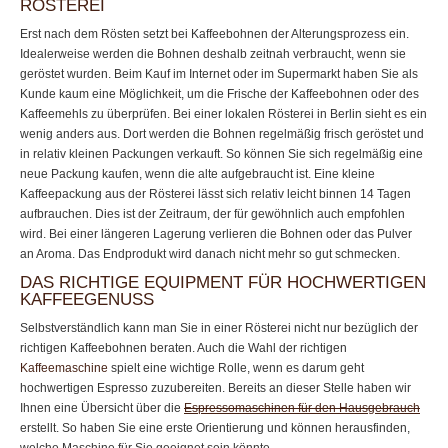
RÖSTEREI
Erst nach dem Rösten setzt bei Kaffeebohnen der Alterungsprozess ein.
Idealerweise werden die Bohnen deshalb zeitnah verbraucht, wenn sie
geröstet wurden. Beim Kauf im Internet oder im Supermarkt haben Sie als
Kunde kaum eine Möglichkeit, um die Frische der Kaffeebohnen oder des
Kaffeemehls zu überprüfen. Bei einer lokalen Rösterei in Berlin sieht es ein
wenig anders aus. Dort werden die Bohnen regelmäßig frisch geröstet und
in relativ kleinen Packungen verkauft. So können Sie sich regelmäßig eine
neue Packung kaufen, wenn die alte aufgebraucht ist. Eine kleine
Kaffeepackung aus der Rösterei lässt sich relativ leicht binnen 14 Tagen
aufbrauchen. Dies ist der Zeitraum, der für gewöhnlich auch empfohlen
wird. Bei einer längeren Lagerung verlieren die Bohnen oder das Pulver
an Aroma. Das Endprodukt wird danach nicht mehr so gut schmecken.
DAS RICHTIGE EQUIPMENT FÜR HOCHWERTIGEN
KAFFEEGENUSS
Selbstverständlich kann man Sie in einer Rösterei nicht nur bezüglich der
richtigen Kaffeebohnen beraten. Auch die Wahl der richtigen
Kaffeemaschine
spielt eine wichtige Rolle, wenn es darum geht
hochwertigen Espresso zuzubereiten. Bereits an dieser Stelle haben wir
Ihnen eine Übersicht über die
Espressomaschinen für den Hausgebrauch
erstellt. So haben Sie eine erste Orientierung und können herausfinden,
welche Maschine für Sie geeignet sein könnte.