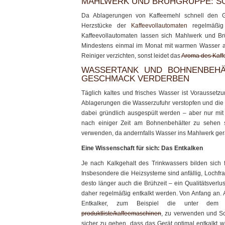
MAHLWERK UND BRÜHGRUPPE: SO
Da Ablagerungen von Kaffeemehl schnell den 
Herzstücke der
Kaffeevollautomaten
regelmäßig 
Kaffeevollautomaten lassen sich Mahlwerk und 
Mindestens einmal im Monat mit warmen Wasser ab
Reiniger verzichten, sonst leidet das
Aroma des Kaff
WASSERTANK UND BOHNENBEHÄL
GESCHMACK VERDERBEN
Täglich kaltes und frisches Wasser ist Voraussetz
Ablagerungen die Wasserzufuhr verstopfen und die 
dabei gründlich ausgespült werden – aber nur mit 
nach einiger Zeit am Bohnenbehälter zu sehen s
verwenden, da andernfalls Wasser ins Mahlwerk ger
Eine Wissenschaft für sich: Das Entkalken
Je nach Kalkgehalt des Trinkwassers bilden sich 
Insbesondere die Heizsysteme sind anfällig, Lochfra
desto länger auch die Brühzeit – ein Qualitätsverlu
daher regelmäßig entkalkt werden. Von Anfang an. 
Entkalker, zum Beispiel die unter de
produktliste/kaffeemaschinen
, zu verwenden und Sc
sicher zu gehen, dass das Gerät optimal entkalkt w