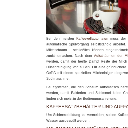
Bei den meisten
Kaffeevollautomaten
muss der Ka
automatische Spülvorgang selbstständig arbeitet.
Milchschaum – schließlich können eingetrockne
zunichtemachen. Nach dem
Aufschäumen der Mi
werden, damit der heiße Dampf Reste der Milch 
Düsenreinigung von außen. Für eine gründlichere 
Gefäß mit einem speziellen Milchreiniger eingewei
Spülmaschine.
Bei Systemen, die den Schaum automatisch herste
werden, damit Bakterien und Schimmel keine Ch
finden sich meist in der Bedienungsanleitung.
KAFFEESATZBEHÄLTER UND AUFF
Um Schimmelbildung zu vermeiden, sollten Kaffees
Wasser ausgespült werden.