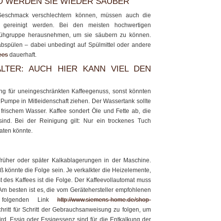
 WERDEN SIE WIEDER SAUBER
Geschmack verschlechtern können, müssen auch die
gereinigt werden. Bei den meisten hochwertigen
Brühgruppe herausnehmen, um sie säubern zu können.
spülen – dabei unbedingt auf Spülmittel oder andere
ees
dauerhaft.
TER: AUCH HIER KANN VIEL DEN
ung für uneingeschränkten Kaffeegenuss, sonst könnten
Pumpe in Mitleidenschaft ziehen. Der Wassertank sollte
frischem Wasser. Kaffee sondert Öle und Fette ab, die
ind. Bei der Reinigung gilt: Nur ein trockenes Tuch
aten könnte.
früher oder später Kalkablagerungen in der Maschine.
ß könnte die Folge sein. Je verkalkter die Heizelemente,
st des Kaffees ist die Folge. Der Kaffeevollautomat muss
Am besten ist es, die vom Gerätehersteller empfohlenen
m folgenden Link
http://www.siemens-home.de/shop-
hritt für Schritt der Gebrauchsanweisung zu folgen, um
ird. Essig oder Essigessenz sind für die Entkalkung der