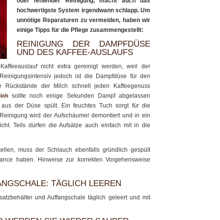
oder fehlender Reinigung, macht auch das
hochwertigste System irgendwann schlapp. Um
unnötige Reparaturen zu vermeiden, haben wir
einige Tipps für die Pflege zusammengestellt:
REINIGUNG DER DAMPFDÜSE
UND DES KAFFEE-AUSLAUFS
ffeeauslauf nicht extra gereinigt werden, weil der
 Reinigungsintensiv jedoch ist die Dampfdüse für den
te Rückstände der Milch schnell jeden Kaffeegenuss
lch
sollte noch einige Sekunden Dampf abgelassen
aus der Düse spült. Ein feuchtes Tuch sorgt für die
Reinigung wird der Aufschäumer demontiert und in ein
cht. Teils dürfen die Aufsätze auch einfach mit in die
llen, muss der Schlauch ebenfalls gründlich gespült
ance haben. Hinweise zur korrekten Vorgehensweise
ANGSCHALE: TÄGLICH LEEREN
atzbehälter und Auffangschale täglich geleert und mit