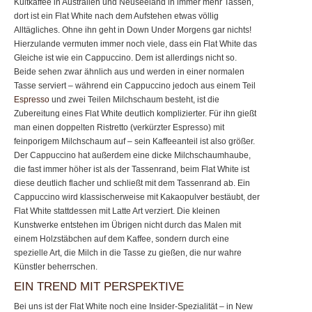
Kultkaffee in Australien und Neuseeland in immer mehr Tassen,
dort ist ein Flat White nach dem Aufstehen etwas völlig
Alltägliches. Ohne ihn geht in Down Under Morgens gar nichts!
Hierzulande vermuten immer noch viele, dass ein Flat White das
Gleiche ist wie ein Cappuccino. Dem ist allerdings nicht so.
Beide sehen zwar ähnlich aus und werden in einer normalen
Tasse serviert – während ein Cappuccino jedoch aus einem Teil
Espresso
und zwei Teilen Milchschaum besteht, ist die
Zubereitung eines Flat White deutlich komplizierter. Für ihn gießt
man einen doppelten Ristretto (verkürzter Espresso) mit
feinporigem Milchschaum auf – sein Kaffeeanteil ist also größer.
Der Cappuccino hat außerdem eine dicke Milchschaumhaube,
die fast immer höher ist als der Tassenrand, beim Flat White ist
diese deutlich flacher und schließt mit dem Tassenrand ab. Ein
Cappuccino wird klassischerweise mit Kakaopulver bestäubt, der
Flat White stattdessen mit Latte Art verziert. Die kleinen
Kunstwerke entstehen im Übrigen nicht durch das Malen mit
einem Holzstäbchen auf dem Kaffee, sondern durch eine
spezielle Art, die Milch in die Tasse zu gießen, die nur wahre
Künstler beherrschen.
EIN TREND MIT PERSPEKTIVE
Bei uns ist der Flat White noch eine Insider-Spezialität – in New