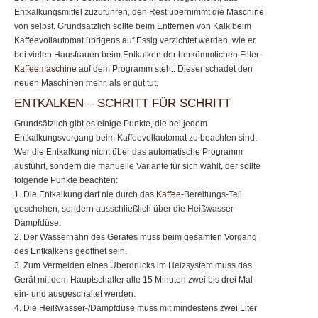
Entkalkungsmittel zuzuführen, den Rest übernimmt die Maschine
von selbst. Grundsätzlich sollte beim Entfernen von Kalk beim
Kaffeevollautomat übrigens auf Essig verzichtet werden, wie er
bei vielen Hausfrauen beim Entkalken der herkömmlichen Filter-
Kaffeemaschine
auf dem Programm steht. Dieser schadet den
neuen Maschinen mehr, als er gut tut.
ENTKALKEN – SCHRITT FÜR SCHRITT
Grundsätzlich gibt es einige Punkte, die bei jedem
Entkalkungsvorgang beim Kaffeevollautomat zu beachten sind.
Wer die Entkalkung nicht über das automatische Programm
ausführt, sondern die manuelle Variante für sich wählt, der sollte
folgende Punkte beachten:
1. Die Entkalkung darf nie durch das
Kaffee
-Bereitungs-Teil
geschehen, sondern ausschließlich über die Heißwasser-
Dampfdüse.
2. Der Wasserhahn des Gerätes muss beim gesamten Vorgang
des Entkalkens geöffnet sein.
3. Zum Vermeiden eines Überdrucks im Heizsystem muss das
Gerät mit dem Hauptschalter alle 15 Minuten zwei bis drei Mal
ein- und ausgeschaltet werden.
4. Die Heißwasser-/Dampfdüse muss mit mindestens zwei Liter