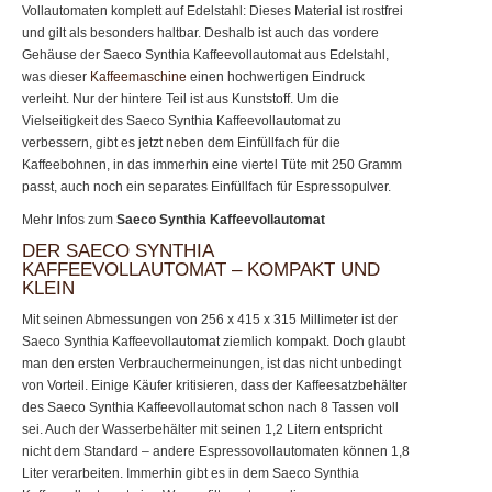
Vollautomaten komplett auf Edelstahl: Dieses Material ist rostfrei
und gilt als besonders haltbar. Deshalb ist auch das vordere
Gehäuse der Saeco Synthia Kaffeevollautomat aus Edelstahl,
was dieser
Kaffeemaschine
einen hochwertigen Eindruck
verleiht. Nur der hintere Teil ist aus Kunststoff. Um die
Vielseitigkeit des Saeco Synthia Kaffeevollautomat zu
verbessern, gibt es jetzt neben dem Einfüllfach für die
Kaffeebohnen, in das immerhin eine viertel Tüte mit 250 Gramm
passt, auch noch ein separates Einfüllfach für Espressopulver.
Mehr Infos zum
Saeco Synthia Kaffeevollautomat
DER SAECO SYNTHIA
KAFFEEVOLLAUTOMAT – KOMPAKT UND
KLEIN
Mit seinen Abmessungen von 256 x 415 x 315 Millimeter ist der
Saeco Synthia Kaffeevollautomat ziemlich kompakt. Doch glaubt
man den ersten Verbrauchermeinungen, ist das nicht unbedingt
von Vorteil. Einige Käufer kritisieren, dass der Kaffeesatzbehälter
des Saeco Synthia Kaffeevollautomat schon nach 8 Tassen voll
sei. Auch der Wasserbehälter mit seinen 1,2 Litern entspricht
nicht dem Standard – andere Espressovollautomaten können 1,8
Liter verarbeiten. Immerhin gibt es in dem Saeco Synthia