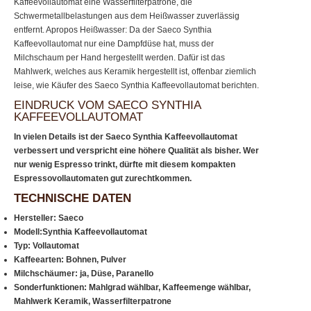
Kaffeevollautomat eine Wasserfilterpatrone, die
Schwermetallbelastungen aus dem Heißwasser zuverlässig
entfernt. Apropos Heißwasser: Da der Saeco Synthia
Kaffeevollautomat nur eine Dampfdüse hat, muss der
Milchschaum per Hand hergestellt werden. Dafür ist das
Mahlwerk, welches aus Keramik hergestellt ist, offenbar ziemlich
leise, wie Käufer des Saeco Synthia Kaffeevollautomat berichten.
EINDRUCK VOM SAECO SYNTHIA
KAFFEEVOLLAUTOMAT
In vielen Details ist der Saeco Synthia Kaffeevollautomat
verbessert und verspricht eine höhere Qualität als bisher. Wer
nur wenig Espresso trinkt, dürfte mit diesem kompakten
Espressovollautomaten gut zurechtkommen.
TECHNISCHE DATEN
Hersteller: Saeco
Modell:Synthia Kaffeevollautomat
Typ: Vollautomat
Kaffeearten: Bohnen, Pulver
Milchschäumer: ja, Düse, Paranello
Sonderfunktionen: Mahlgrad wählbar, Kaffeemenge wählbar,
Mahlwerk Keramik, Wasserfilterpatrone