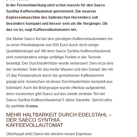
In der Fernsehwerbung wird schon massiv für den Saeco
Synthia Kaffeevollautomat getrommelt. Die neueste
Espressomaschine
des italienischen Herstellers soll
besonders kompakt und besser sein als die Vorgänger. Ob
das so ist, sagt Kaffeevollautomaten net.
Die Marke Saeco fiel bei den günstigen Kaffeevollautomaten bis
zu einer Preiskategorie von 500 Euro durch doch einige
Qualitätsmängel auf. Mit dem Saeco Synthia Kaffeevollautomat
sind zumindestens einige anfällige Punkte in der Technik
beseitigt: Der Durchlauferhitzer wurde verbessert. Dies ist ja eins
der zentralen Teile für das heiße Wasser und den Dampf, der mit
15 Bar Pumpendruck durch die gemahlenen Kaffeebohnen
gejagt wird. Inzwischen ist dieser Durchlauferhitzer komplett aus
Edelstahl. Auch die Brühgruppe wurde offenbar aufgewertet,
denn inzwischen gibt Saeco auf das zweite zentrale Teil der
Saeco Synthia Kaffeevollautomat 5 Jahre Garantie. Spricht alles
für perfekte
Crema
.
MEHR HALTBARKEIT DURCH EDELSTAHL –
DER SAECO SYNTHIA
KAFFEEVOLLAUTOMAT
Überhaupt setzt Saeco bei diesem neuen Espresso-