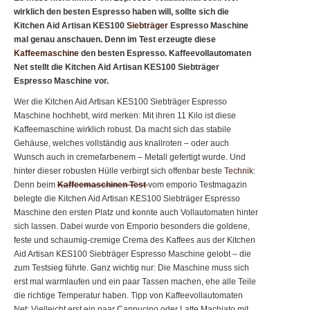
wirklich den besten Espresso haben will, sollte sich die
Kitchen Aid Artisan KES100
Siebträger
Espresso Maschine
mal genau anschauen. Denn im Test erzeugte diese
Kaffeemaschine
den besten Espresso. Kaffeevollautomaten
Net stellt die Kitchen Aid Artisan KES100 Siebträger
Espresso Maschine vor.
Wer die Kitchen Aid Artisan KES100 Siebträger Espresso
Maschine hochhebt, wird merken: Mit ihren 11 Kilo ist diese
Kaffeemaschine wirklich robust. Da macht sich das stabile
Gehäuse, welches vollständig aus knallroten – oder auch
Wunsch auch in cremefarbenem – Metall gefertigt wurde. Und
hinter dieser robusten Hülle verbirgt sich offenbar beste
Technik
:
Denn beim
Kaffeemaschinen Test
vom emporio Testmagazin
belegte die Kitchen Aid Artisan KES100 Siebträger Espresso
Maschine den ersten Platz und konnte auch Vollautomaten hinter
sich lassen. Dabei wurde von Emporio besonders die goldene,
feste und schaumig-cremige Crema des Kaffees aus der Kitchen
Aid Artisan KES100 Siebträger Espresso Maschine gelobt – die
zum Testsieg führte. Ganz wichtig nur: Die Maschine muss sich
erst mal warmlaufen und ein paar Tassen machen, ehe alle Teile
die richtige Temperatur haben. Tipp von Kaffeevollautomaten
Net: Vielleicht erst ein paar Cappucino oder Latte Machiato mit