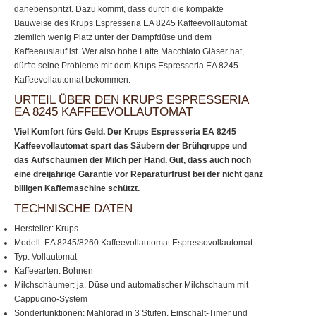
danebenspritzt. Dazu kommt, dass durch die kompakte
Bauweise des Krups Espresseria EA 8245 Kaffeevollautomat
ziemlich wenig Platz unter der Dampfdüse und dem
Kaffeeauslauf ist. Wer also hohe Latte Macchiato Gläser hat,
dürfte seine Probleme mit dem Krups Espresseria EA 8245
Kaffeevollautomat bekommen.
URTEIL ÜBER DEN KRUPS ESPRESSERIA
EA 8245 KAFFEEVOLLAUTOMAT
Viel Komfort fürs Geld. Der Krups Espresseria EA 8245
Kaffeevollautomat spart das Säubern der Brühgruppe und
das Aufschäumen der Milch per Hand. Gut, dass auch noch
eine dreijährige Garantie vor Reparaturfrust bei der nicht ganz
billigen Kaffemaschine schützt.
TECHNISCHE DATEN
Hersteller: Krups
Modell: EA 8245/8260 Kaffeevollautomat Espressovollautomat
Typ: Vollautomat
Kaffeearten: Bohnen
Milchschäumer: ja, Düse und automatischer Milchschaum mit
Cappucino-System
Sonderfunktionen: Mahlgrad in 3 Stufen, Einschalt-Timer und