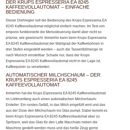
DER KRUPS ESPRESSERIA EA 8245
KAFFEEVOLLAUTOMAT – EINFACHE
BEDIENUNG
Dieser Drehregler soll die Bedienung des Krups Espresseria EA
8245 Kaffeevollautomat möglichst einfach machen. Im Test von
emporio funktionierte die Menusteuerung damit aber nicht so
präzise, wie gewünscht. Immerhin kann beim Krups Espresseria
EA 8245 Kaffeevollautomat der Mahlgrad der Kaffeebohnen in
drei Stufen eingestellt werden – auch die Tassenfüllmenge ist
nach Wunsch einstellbar. Schade nur, dass der Krups
Espresseria EA 8245 Kaffeevollautomat nicht in der Lage ist,
Kaffeepulver zu verarbeiten.
AUTOMATISCHER MILCHSCHAUM – DER
KRUPS ESPRESSERIA EA 8245
KAFFEEVOLLAUTOMAT
Immerhin hat die Krups Espresseria EA 8245 Kaffeevollautomat
im Lieferumfang auch einen automatischen Milchschaum-
Ersteller: Ein rundes Gefäß, in das Milch eingefüllt wird und das
aus der Düse den Milchschaum ins Glas pumpt. Dabei kommt es
beim Krups Espresseria EA 8245 Kaffeevollautomat aber zu
Spritzern, weil das Glas für den Latte Macchiato neben die
Maschine gestellt werden muss und das heiße Zeug gerne