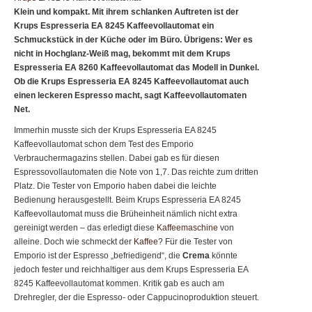
Klein und kompakt. Mit ihrem schlanken Auftreten ist der
Krups Espresseria EA 8245 Kaffeevollautomat ein
Schmuckstück in der Küche oder im Büro. Übrigens: Wer es
nicht in Hochglanz-Weiß mag, bekommt mit dem Krups
Espresseria EA 8260 Kaffeevollautomat das Modell in Dunkel.
Ob die Krups Espresseria EA 8245 Kaffeevollautomat auch
einen leckeren Espresso macht, sagt Kaffeevollautomaten
Net.
Immerhin musste sich der Krups Espresseria EA 8245
Kaffeevollautomat schon dem Test des Emporio
Verbrauchermagazins stellen. Dabei gab es für diesen
Espressovollautomaten die Note von 1,7. Das reichte zum dritten
Platz. Die Tester von Emporio haben dabei die leichte
Bedienung herausgestellt. Beim Krups Espresseria EA 8245
Kaffeevollautomat muss die Brüheinheit nämlich nicht extra
gereinigt werden – das erledigt diese
Kaffeemaschine
von
alleine. Doch wie schmeckt der
Kaffee
? Für die Tester von
Emporio ist der Espresso „befriedigend“, die
Crema
könnte
jedoch fester und reichhaltiger aus dem Krups Espresseria EA
8245 Kaffeevollautomat kommen. Kritik gab es auch am
Drehregler, der die Espresso- oder Cappucinoproduktion steuert.